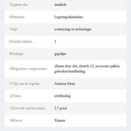
5Typeolt-slot:
deadbolt
6Materiaal:
Legeringsaluminium
7Stijl:
wetenschap en technologie
8Aantal stukken:
1
9Eindtype:
gepolijst
slimme deur slot, sleutels x2, accessoire pakket,
10Ingesloten componenten:
gebruikershandleiding
11Typ van de regelaar:
Amazon Alexa
12Vorm:
rechthoekig
13Gewicht van het artikel:
2.7 pond
14Haven:
Xiamen