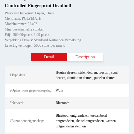
Controlled Fingerprint Deadbolt
Plaats van herkomst: Fujian, China
Merknaam: POLYMATH
Modelnummer: PL402
Min. bestelaantal: 2 stukken
Prijs: $60.00/pieces 2-99 pieces
Verpakking Details: Standaard Kartonnen Verpakking
Levering vermogen: 5000 stuks per maand
Detail
Description
Houten deuren, stalen deuren, roestvrij staal
1Type deur:
deuren, aluminium deuren, panelen deuren
2Opties voor gegevensopslag:
Wolk
3Netwerk:
Bluetooth
Bluetooth ontgrendelen, toetsenbord
4Bijzondere eigenschap:
ontgrendelen, sleutel ontgrendelen, kaarten
ontgrendelen stem on