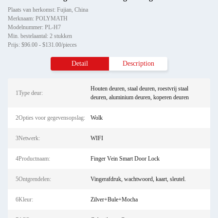
Plaats van herkomst: Fujian, China
Merknaam: POLYMATH
Modelnummer: PL-H7
Min. bestelaantal: 2 stukken
Prijs: $96.00 - $131.00/pieces
Detail
Description
Houten deuren, staal deuren, roestvrij staal
1Type deur:
deuren, aluminium deuren, koperen deuren
2Opties voor gegevensopslag:
Wolk
3Netwerk:
WIFI
4Productnaam:
Finger Vein Smart Door Lock
5Ontgrendelen:
Vingerafdruk, wachtwoord, kaart, sleutel.
6Kleur:
Zilver+Bule+Mocha