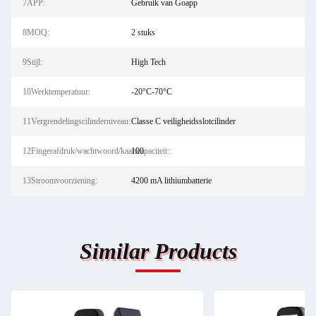
7APP:
Gebruik van Goapp
8MOQ:
2 stuks
9Stijl:
High Tech
10Werktemperatuur:
-20°C-70°C
11Vergrendelingscilinderniveau:
Classe C veiligheidsslotcilinder
12Fingerafdruk/wachtwoord/kaartcapaciteit::
100
13Stroomvoorziening:
4200 mA lithiumbatterie
Similar Products