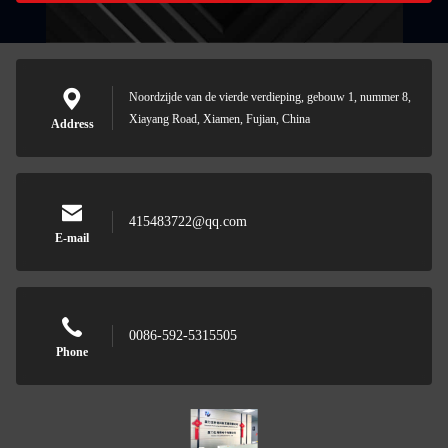
Noordzijde van de vierde verdieping, gebouw 1, nummer 8,
Xiayang Road, Xiamen, Fujian, China
Address
415483722@qq.com
E-mail
0086-592-5315505
Phone