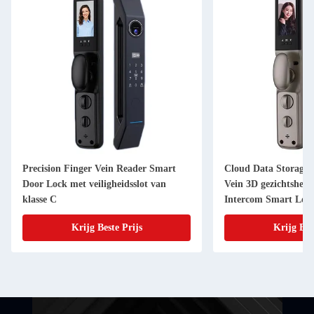
Precision Finger Vein Reader Smart
Cloud Data Storage 
Door Lock met veiligheidsslot van
Vein 3D gezichtsher
klasse C
Intercom Smart Loc
Krijg Beste Prijs
Krijg Bes