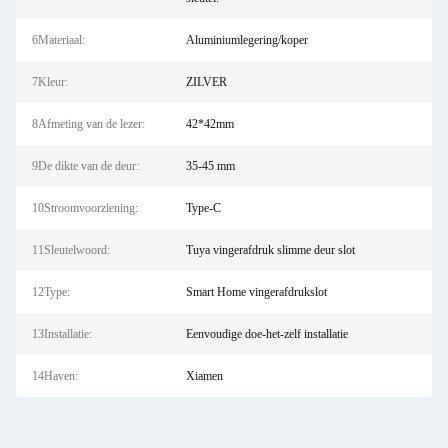
6Materiaal:
Aluminiumlegering/koper
7Kleur:
ZILVER
8Afmeting van de lezer:
42*42mm
9De dikte van de deur:
35-45 mm
10Stroomvoorziening:
Type-C
11Sleutelwoord:
Tuya vingerafdruk slimme deur slot
12Type:
Smart Home vingerafdrukslot
13Installatie:
Eenvoudige doe-het-zelf installatie
14Haven:
Xiamen