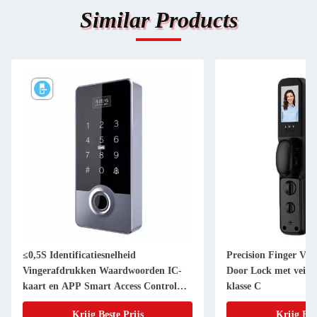
Similar Products
≤0,5S Identificatiesnelheid
Precision Finger Ve
Vingerafdrukken Waardwoorden IC-
Door Lock met veilig
kaart en APP Smart Access Control
klasse C
System
Krijg Beste Prijs
Krijg Bes