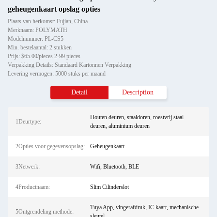
geheugenkaart opslag opties
Plaats van herkomst: Fujian, China
Merknaam: POLYMATH
Modelnummer: PL-CS5
Min. bestelaantal: 2 stukken
Prijs: $65.00/pieces 2-99 pieces
Verpakking Details: Standaard Kartonnen Verpakking
Levering vermogen: 5000 stuks per maand
Detail
Description
Houten deuren, staaldoren, roestvrij staal
1Deurtype:
deuren, aluminium deuren
2Opties voor gegevensopslag:
Geheugenkaart
3Netwerk:
Wifi, Bluetooth, BLE
4Productnaam:
Slim Cilinderslot
Tuya App, vingerafdruk, IC kaart, mechanische
5Ontgrendeling methode:
sleutel.