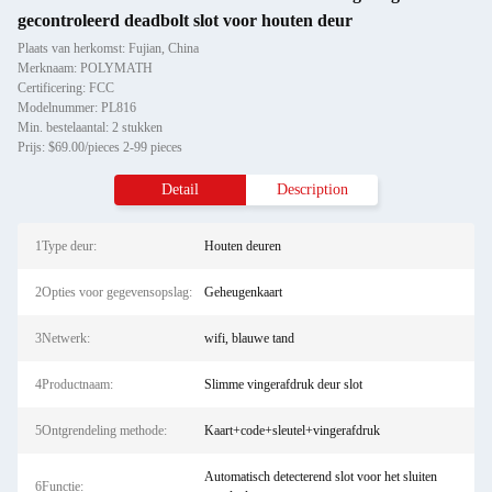
gecontroleerd deadbolt slot voor houten deur
Plaats van herkomst: Fujian, China
Merknaam: POLYMATH
Certificering: FCC
Modelnummer: PL816
Min. bestelaantal: 2 stukken
Prijs: $69.00/pieces 2-99 pieces
Detail
Description
1Type deur:
Houten deuren
2Opties voor gegevensopslag:
Geheugenkaart
3Netwerk:
wifi, blauwe tand
4Productnaam:
Slimme vingerafdruk deur slot
5Ontgrendeling methode:
Kaart+code+sleutel+vingerafdruk
Automatisch detecterend slot voor het sluiten
6Functie: