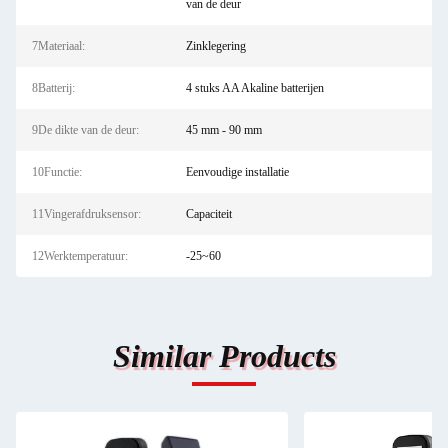
van de deur
7Materiaal:
Zinklegering
8Batterij:
4 stuks AA Akaline batterijen
9De dikte van de deur:
45 mm - 90 mm
10Functie:
Eenvoudige installatie
11Vingerafdruksensor:
Capaciteit
12Werktemperatuur:
-25~60
Similar Products