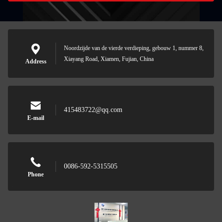
Noordzijde van de vierde verdieping, gebouw 1, nummer 8,
Xiayang Road, Xiamen, Fujian, China
Address
415483722@qq.com
E-mail
0086-592-5315505
Phone