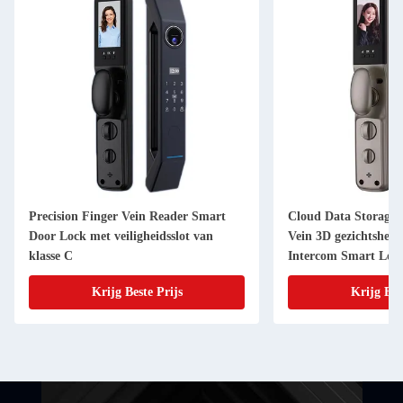
Precision Finger Vein Reader Smart
Cloud Data Storage 
Door Lock met veiligheidsslot van
Vein 3D gezichtsher
klasse C
Intercom Smart Loc
Krijg Beste Prijs
Krijg Bes