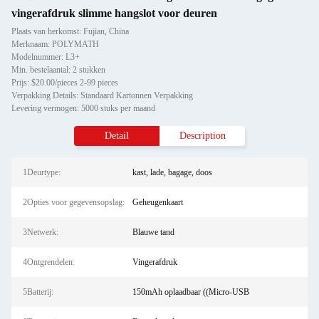
vingerafdruk slimme hangslot voor deuren
Plaats van herkomst: Fujian, China
Merknaam: POLYMATH
Modelnummer: L3+
Min. bestelaantal: 2 stukken
Prijs: $20.00/pieces 2-99 pieces
Verpakking Details: Standaard Kartonnen Verpakking
Levering vermogen: 5000 stuks per maand
Detail
Description
1Deurtype:
kast, lade, bagage, doos
2Opties voor gegevensopslag:
Geheugenkaart
3Netwerk:
Blauwe tand
4Ontgrendelen:
Vingerafdruk
5Batterij:
150mAh oplaadbaar ((Micro-USB