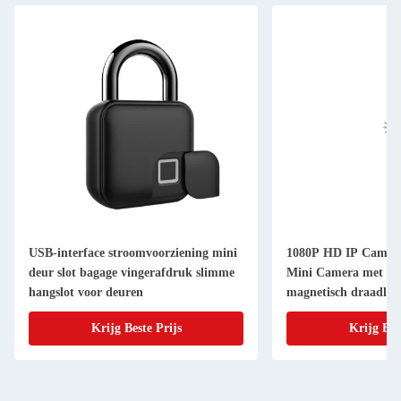
USB-interface stroomvoorziening mini
1080P HD IP Camer
deur slot bagage vingerafdruk slimme
Mini Camera met nac
hangslot voor deuren
magnetisch draadloo
Krijg Beste Prijs
Krijg Bes