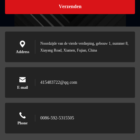
Verzenden
Noordzijde van de vierde verdieping, gebouw 1, nummer 8,
Xiayang Road, Xiamen, Fujian, China
Address
415483722@qq.com
E-mail
0086-592-5315505
Phone