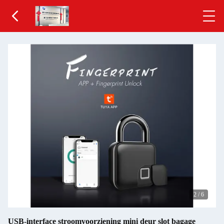
2
/
6
USB-interface stroomvoorziening mini deur slot bagage