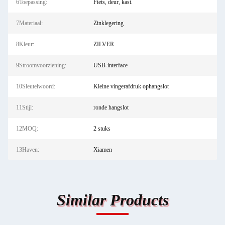
6Toepassing:
Fiets, deur, kast.
7Materiaal:
Zinklegering
8Kleur:
ZILVER
9Stroomvoorziening:
USB-interface
10Sleutelwoord:
Kleine vingerafdruk ophangslot
11Stijl:
ronde hangslot
12MOQ:
2 stuks
13Haven:
Xiamen
Similar Products