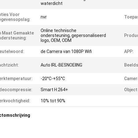
waterdicht
ties Voor
nvr
Toepas
egevensopslag:
Online technische
p Maat Gemaakte
ondersteuning, gepersonaliseerd
Produ
dersteuning:
logo, OEM, ODM
eutelwoord:
de Camera van 1080P Wifi
APP:
chtzicht:
Auto IRL-BESNOEIING
Beelds
erktemperatuur:
-20°C-+55°C
Camera
deocompressie:
Smart H.264+
Object
rkvochtigheid:
10% tot 90%
ctomschrijving