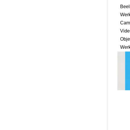
Beel
Werk
Came
Vide
Obje
Werk