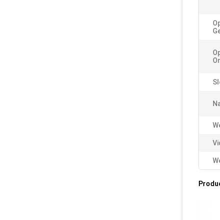
Op
G
O
On
Sl
Na
W
Vi
We
Produ