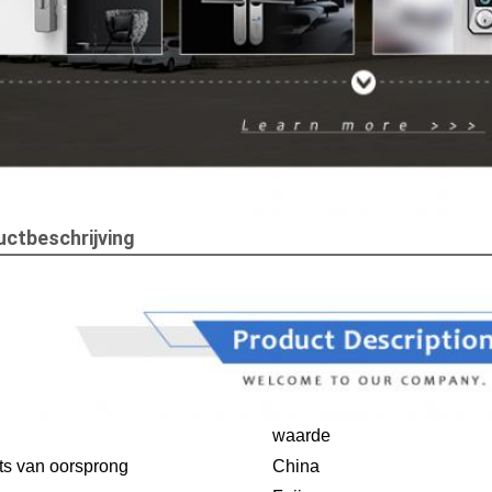
ctbeschrijving
waarde
ts van oorsprong
China