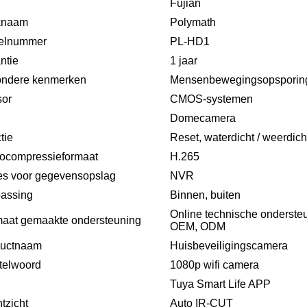
Fujian
knaam
Polymath
elnummer
PL-HD1
ntie
1 jaar
ondere kenmerken
Mensenbewegingsopsporing,
or
CMOS-systemen
Domecamera
tie
Reset, waterdicht / weerdich
ocompressieformaat
H.265
es voor gegevensopslag
NVR
assing
Binnen, buiten
Online technische ondersteu
aat gemaakte ondersteuning
OEM, ODM
ductnaam
Huisbeveiligingscamera
telwoord
1080p wifi camera
Tuya Smart Life APP
tzicht
Auto IR-CUT