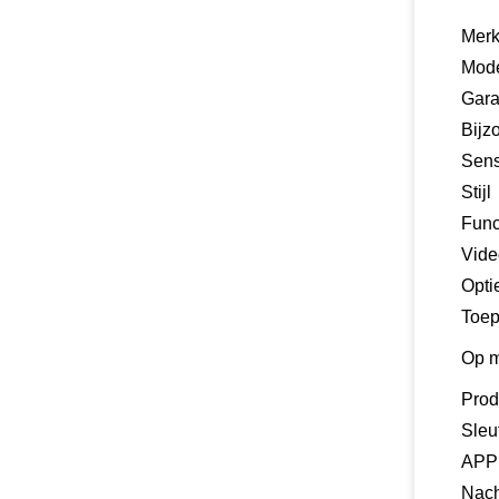
Mer
Mod
Gara
Bijz
Sens
Stijl
Func
Vide
Opti
Toep
Op m
Pro
Sleu
APP
Nach