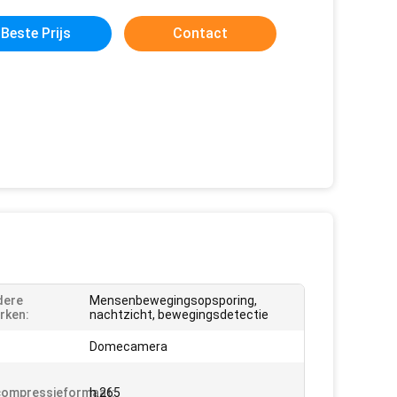
Beste Prijs
Contact
dere
Mensenbewegingsopsporing,
rken:
nachtzicht, bewegingsdetectie
Domecamera
compressieformaat:
h.265