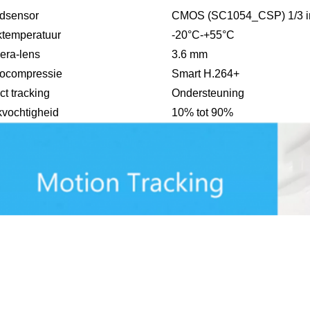
dsensor
CMOS (SC1054_CSP) 1/3 i
temperatuur
-20°C-+55°C
ra-lens
3.6 mm
ocompressie
Smart H.264+
ct tracking
Ondersteuning
vochtigheid
10% tot 90%