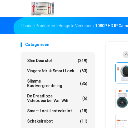
Thuis
Producten
Hoogste Verkoper
1080P HD IP Came
Catagorieën
Slim Deurslot
(219)
Vingerafdruk Smart Lock
(63)
Slimme
(85)
Kastvergrendeling
De Draadloze
(6)
Videodeurbel Van Wifi
Smart Lock-Insteekslot
(18)
Schakelrobot
(11)