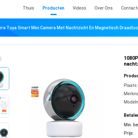
Thuis
Producten
Videos
Over Ons
Contact
ra Tuya Smart Mini Camera Met Nachtzicht En Magnetisch Draadlo
1080P
nacht
Produc
Plaats
Merkn
Model
Betale
Min. be
Prijs: