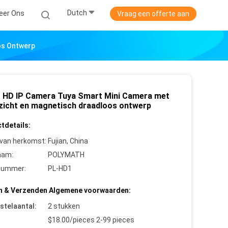
Dutch
eer Ons
Vraag een offerte aan
os Ontwerp
 HD IP Camera Tuya Smart Mini Camera met
zicht en magnetisch draadloos ontwerp
tdetails:
 van herkomst:
Fujian, China
aam:
POLYMATH
nummer:
PL-HD1
n & Verzenden Algemene voorwaarden:
stelaantal:
2 stukken
$18.00/pieces 2-99 pieces