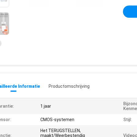
illeerde Informatie
Productomschrijving
Bijzon
rantie:
1 jaar
Kenme
nsor:
CMOS-systemen
Stijl:
Het TERUGSTELLEN,
nctie:
maakt/Weerbestendig
Video