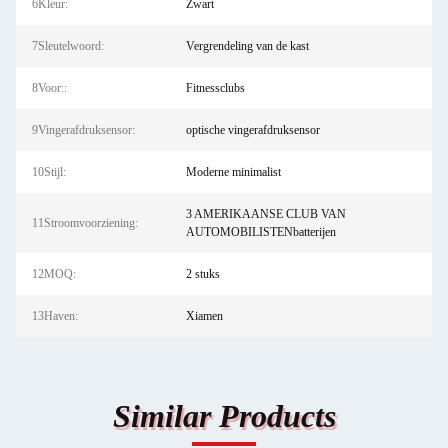
6Kleur:
Zwart
7Sleutelwoord:
Vergrendeling van de kast
8Voor::
Fitnessclubs
9Vingerafdruksensor:
optische vingerafdruksensor
10Stijl:
Moderne minimalist
3 AMERIKAANSE CLUB VAN
11Stroomvoorziening:
AUTOMOBILISTENbatterijen
12MOQ:
2 stuks
13Haven:
Xiamen
Similar Products