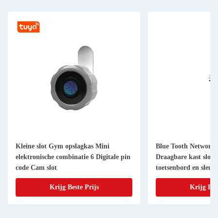
Kleine slot Gym opslagkas Mini
Blue Tooth Network 
elektronische combinatie 6 Digitale pin
Draagbare kast slot m
code Cam slot
toetsenbord en sleute
Krijg Beste Prijs
Krijg Bes