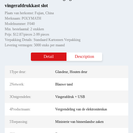
vingerafdrukkast slot
Plaats van herkomst: Fujian, China
Merknaam: POLYMATH
Modelnummer: F040
Min. bestelaantal: 2 stukken
Prijs: $12.87/pieces 2-99 pieces
Verpakking Details: Standaard Kartonnen Verpakking
Levering vermogen: 5000 stuks per maand
Detail
Description
1Type deur:
Glasdeur, Houten deur
2Netwerk:
Blauwe tand
3Ontgrendelen:
Vingerafdruk + USB
4Productnaam:
Vergrendeling van de elektronitenkas
5Toepassing:
Ministerie van binnenlandse zaken