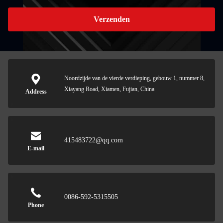
Verzenden
Noordzijde van de vierde verdieping, gebouw 1, nummer 8,
Xiayang Road, Xiamen, Fujian, China
Address
415483722@qq.com
E-mail
0086-592-5315505
Phone