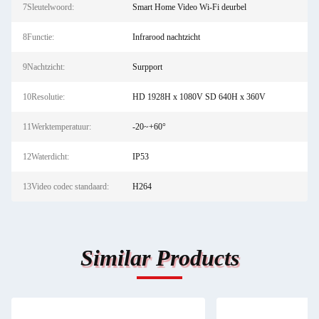
7Sleutelwoord:
Smart Home Video Wi-Fi deurbel
8Functie:
Infrarood nachtzicht
9Nachtzicht:
Surpport
10Resolutie:
HD 1928H x 1080V SD 640H x 360V
11Werktemperatuur:
-20~+60°
12Waterdicht:
IP53
13Video codec standaard:
H264
Similar Products