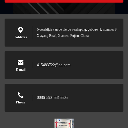
Noordzijde van de vierde verdieping, gebouw 1, nummer 8,
Xiayang Road, Xiamen, Fujian, China
Address
415483722@qq.com
E-mail
0086-592-5315505
Phone