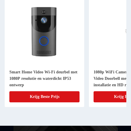
Smart Home Video Wi-Fi deurbel met
1080p WiFi Camera
1080P resolutie en waterdicht IP53
Video Doorbell met 
ontwerp
installatie en HD reso
Krijg Beste Prijs
Krijg Bes