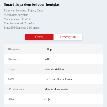
Smart Tuya deurbel voor houtglas
Plaats van herkomst: Fujian, China
Merknaam: Polymath
Modelnummer: PL-B30
Min. bestelaantal: 2 stukken
Prijs: $36.00/pieces 2-99 pieces
Detail
Description
1Resolutie:
1080p
2Netwerk:
WIFI
3Type:
Videodeurtelefoon
4APP:
Het Tuya Slimme Leven
5Productnaam:
Slimme videodeurbel
6Kleur:
Grijs