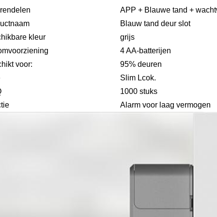
rendelen
APP + Blauwe tand + wach
ductnaam
Blauw tand deur slot
hikbare kleur
grijs
omvoorziening
4 AA-batterijen
hikt voor:
95% deuren
e
Slim Lcok.
Q
1000 stuks
tie
Alarm voor laag vermogen