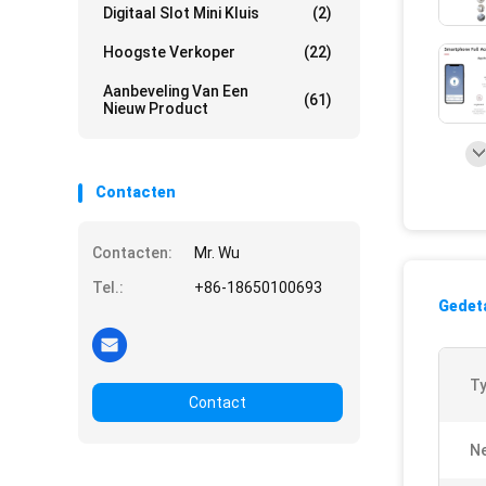
Digitaal Slot Mini Kluis
(2)
Hoogste Verkoper
(22)
Aanbeveling Van Een
(61)
Nieuw Product
Contacten
Contacten:
Mr. Wu
Tel.:
+86-18650100693
Gedeta
Ty
Contact
Ne