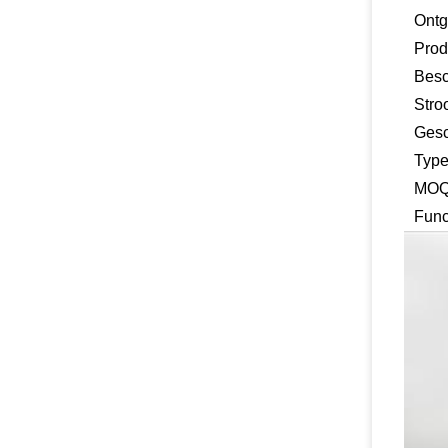
Ontg
Pro
Besc
Stro
Gesc
Typ
MO
Func