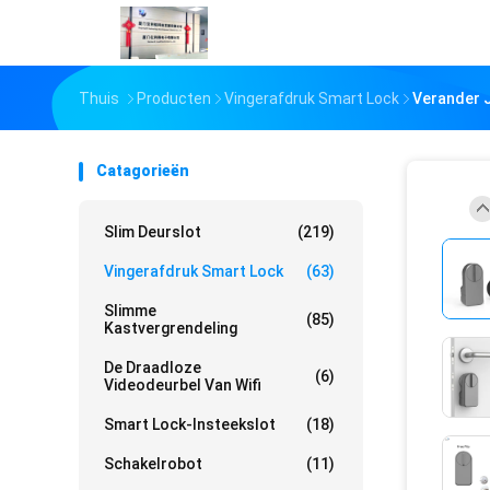
Thuis
Producten
Vingerafdruk Smart Lock
Verander J
Catagorieën
Slim Deurslot
(219)
Vingerafdruk Smart Lock
(63)
Slimme
(85)
Kastvergrendeling
De Draadloze
(6)
Videodeurbel Van Wifi
Smart Lock-Insteekslot
(18)
Schakelrobot
(11)