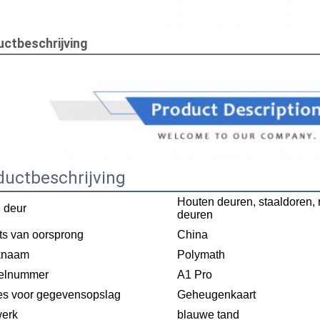
ctbeschrijving
ductbeschrijving
Houten deuren, staaldoren, r
 deur
deuren
ts van oorsprong
China
knaam
Polymath
elnummer
A1 Pro
es voor gegevensopslag
Geheugenkaart
erk
blauwe tand