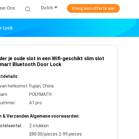
Dutch
eer Ons
Vraag een offerte aan
r Lock
er je oude slot in een Wifi-geschikt slim slot
mart Bluetooth Door Lock
tdetails:
 van herkomst:
Fujian, China
aam:
POLYMATH
nummer:
A1 pro
n & Verzenden Algemene voorwaarden:
stelaantal:
2 stukken
$80.00/pieces 2-99 pieces