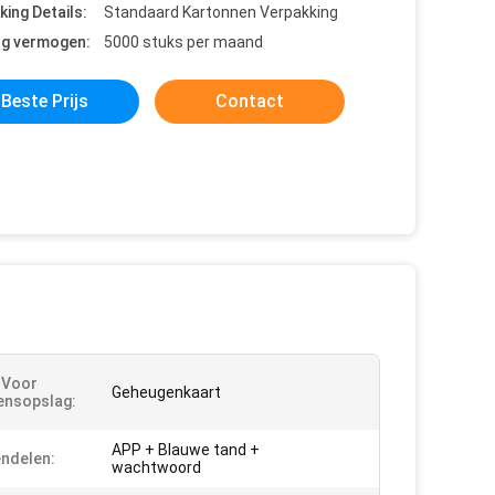
king Details:
Standaard Kartonnen Verpakking
ng vermogen:
5000 stuks per maand
Beste Prijs
Contact
 Voor
Geheugenkaart
ensopslag:
APP + Blauwe tand +
ndelen:
wachtwoord