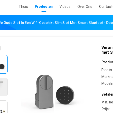
Thuis
Producten
Videos
Over Ons
Contact
e Oude Slot In Een Wifi-Geschikt Slim Slot Met Smart Bluetooth Doo
Verand
met S
Produc
Plaats
Merkn
Model
Betale
Min. be
Prijs: