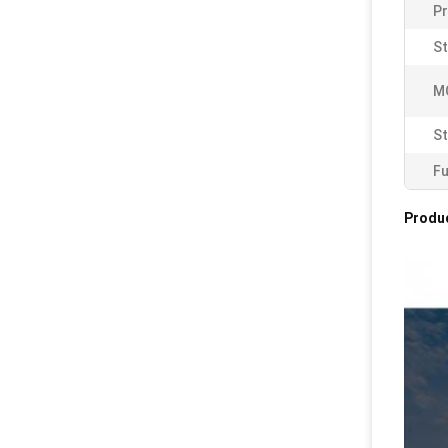
P
St
M
Sti
Fu
Produ