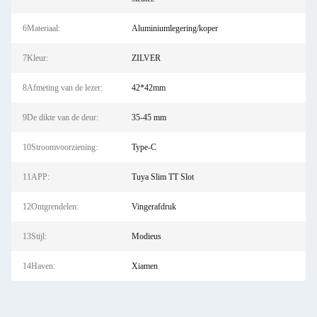
6Materiaal:
Aluminiumlegering/koper
7Kleur:
ZILVER
8Afmeting van de lezer:
42*42mm
9De dikte van de deur:
35-45 mm
10Stroomvoorziening:
Type-C
11APP:
Tuya Slim TT Slot
12Ontgrendelen:
Vingerafdruk
13Stijl:
Modieus
14Haven:
Xiamen