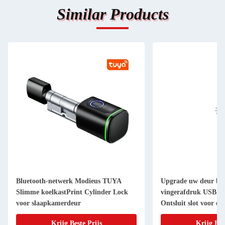
Similar Products
Bluetooth-netwerk Modieus TUYA
Upgrade uw deur bev
Slimme koelkastPrint Cylinder Lock
vingerafdruk USB te
voor slaapkamerdeur
Ontsluit slot voor ee
Krijg Beste Prijs
Krijg Bes