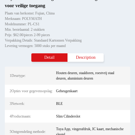
voor veilige toegang
Plaats van herkomst: Fujian, China
Merknaam: POLYMATH
Modelnummer: PL-CS1
Min. bestelaantal: 2 stukken
Prijs: $62.00/pieces 2-99 pieces
Verpakking Details: Standaard Kartonnen Verpakking
Levering vermogen: 5000 stuks per maand
Detail
Description
Houten deuren, staaldoren, roestvrij staal
1Deurtype:
deuren, aluminium deuren
2Opties voor gegevensopslag:
Geheugenkaart
3Netwerk:
BLE
4Productnaam:
Slim Cilinderslot
Tuya App, vingerafdruk, IC kaart, mechanische
5Ontgrendeling methode:
sleutel.