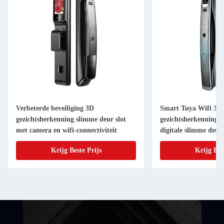
Verbeterde beveiliging 3D
Smart Tuya Wifi 3D
gezichtsherkenning slimme deur slot
gezichtsherkenning 
met camera en wifi-connectiviteit
digitale slimme deur 
staaldoring
Krijg Beste Prijs
Krijg Bes