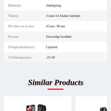
6Materiaal:
Zinklegering
7Batterij:
4 stuks AA Akaline batterijen
8De dikte van de deur:
45 mm - 90 mm
9Functie:
Eenvoudige installatie
10Vingerafdruksensor:
Capaciteit
11Werktemperatuur:
-25~60
Similar Products