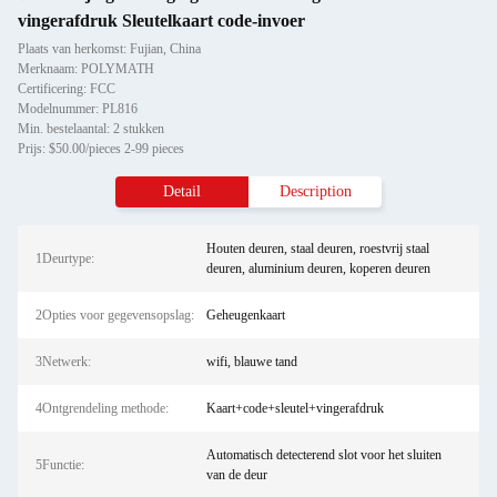
vingerafdruk Sleutelkaart code-invoer
Plaats van herkomst: Fujian, China
Merknaam: POLYMATH
Certificering: FCC
Modelnummer: PL816
Min. bestelaantal: 2 stukken
Prijs: $50.00/pieces 2-99 pieces
Detail
Description
Houten deuren, staal deuren, roestvrij staal
1Deurtype:
deuren, aluminium deuren, koperen deuren
2Opties voor gegevensopslag:
Geheugenkaart
3Netwerk:
wifi, blauwe tand
4Ontgrendeling methode:
Kaart+code+sleutel+vingerafdruk
Automatisch detecterend slot voor het sluiten
5Functie:
van de deur