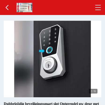
2
/
6
Dubbelzijdig beveiligingssmart slot Ontgrendel uw deur met